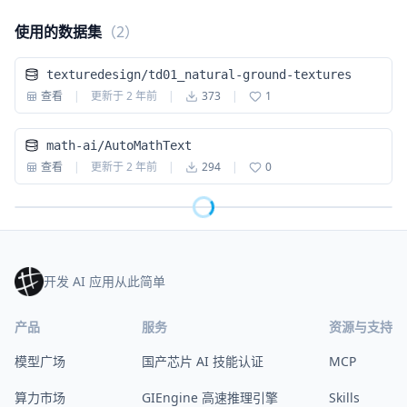
使用的数据集
（
2
）
texturedesign/td01_natural-ground-textures
查看
|
更新于
2 年前
|
373
|
1
math-ai/AutoMathText
查看
|
更新于
2 年前
|
294
|
0
开发 AI 应用从此简单
产品
服务
资源与支持
模型广场
国产芯片 AI 技能认证
MCP
算力市场
GIEngine 高速推理引擎
Skills