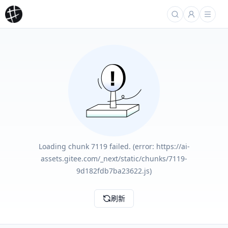
Loading chunk 7119 failed. (error: https://ai-
assets.gitee.com/_next/static/chunks/7119-
9d182fdb7ba23622.js)
刷新