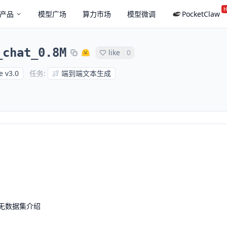
H
产品
模型广场
算力市场
模型微调
PocketClaw
_chat_0.8M
like
0
e v3.0
端到端文本生成
任务
:
无数据集介绍