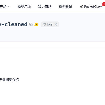
H
产品
模型广场
算力市场
模型微调
PocketClaw
e-cleaned
like
0
无数据集介绍