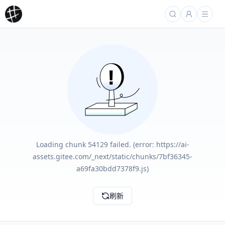
Loading chunk 54129 failed. (error: https://ai-
assets.gitee.com/_next/static/chunks/7bf36345-
a69fa30bdd7378f9.js)
刷新