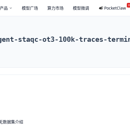
H
产品
模型广场
算力市场
模型微调
PocketClaw
gent-staqc-ot3-100k-traces-termi
无数据集介绍