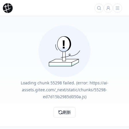
Loading chunk 55298 failed. (error: https://ai-
assets.gitee.com/_next/static/chunks/55298-
ed7d15b2985d050a.js)
刷新