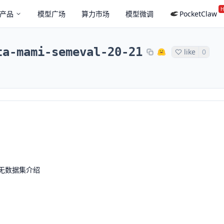
H
产品
模型广场
算力市场
模型微调
PocketClaw
ta-mami-semeval-20-21
like
0
无数据集介绍