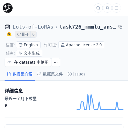
Lots-of-LoRAs
task726_mmmlu_answer_generation_philosophy
/
like
0
English
Apache license 2.0
语言
:
许可证
:
文本生成
任务
:
在 datasets 中使用
数据集介绍
数据集文件
Issues
详细信息
最近一个月下载量
9