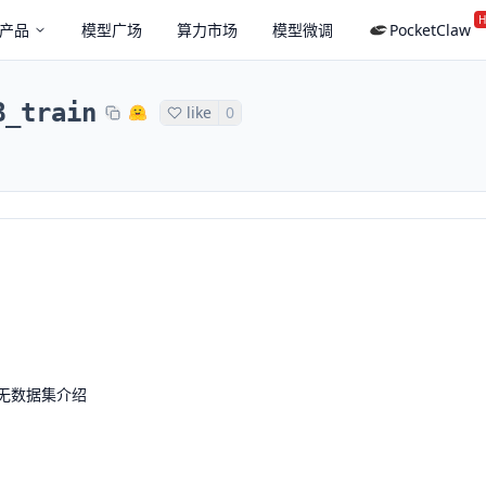
H
产品
模型广场
算力市场
模型微调
PocketClaw
B_train
like
0
无数据集介绍