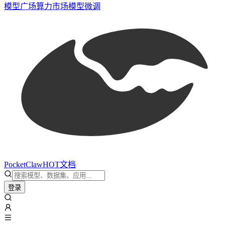
模型广场
算力市场
模型微调
PocketClaw
HOT
文档
登录