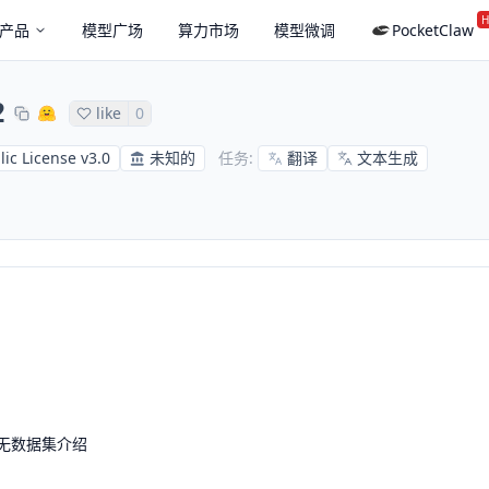
H
产品
模型广场
算力市场
模型微调
PocketClaw
2
like
0
ic License v3.0
未知的
翻译
文本生成
任务
:
无数据集介绍