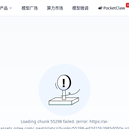
H
产品
模型广场
算力市场
模型微调
PocketClaw
Loading chunk 55298 failed. (error: https://ai-
assets.gitee.com/_next/static/chunks/55298-ed7d15b2985d050a.js)