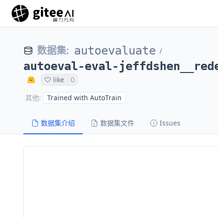
数据集
:
autoevaluate
/
autoeval-eval-jeffdshen__red
like
0
Trained with AutoTrain
其他
:
数据集介绍
数据集文件
Issues