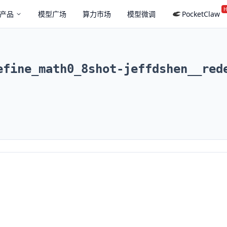
H
产品
模型广场
算力市场
模型微调
PocketClaw
efine_math0_8shot-jeffdshen__red