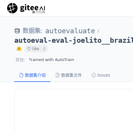
数据集
:
autoevaluate
/
autoeval-eval-joelito__brazi
like
0
Trained with AutoTrain
其他
:
数据集介绍
数据集文件
Issues