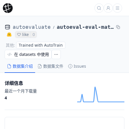
autoevaluate
autoeval-eval-mathemakitten__winobias_antistereotype_dev_cot-mathemak-6b9a5d-1879664176
/
like
0
Trained with AutoTrain
其他
:
在 datasets 中使用
数据集介绍
数据集文件
Issues
详细信息
最近一个月下载量
4