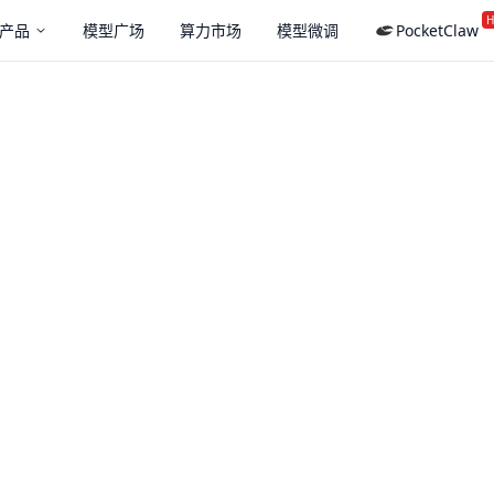
H
产品
模型广场
算力市场
模型微调
PocketClaw