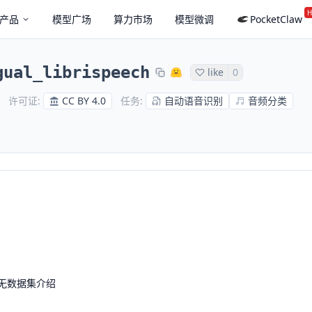
H
产品
模型广场
算力市场
模型微调
PocketClaw
gual_librispeech
like
0
CC BY 4.0
自动语音识别
音频分类
许可证
:
任务
:
无数据集介绍