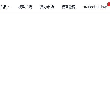
H
产品
模型广场
算力市场
模型微调
PocketClaw