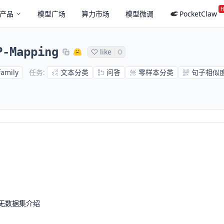
H
产品
模型广场
算力市场
模型微调
PocketClaw
P-Mapping
like
0
family
文本分类
问答
零样本分类
句子相似
任务
:
无数据集介绍