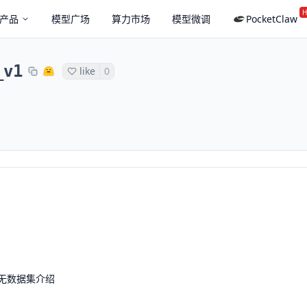
H
产品
模型广场
算力市场
模型微调
PocketClaw
_v1
like
0
无数据集介绍