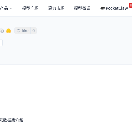
H
产品
模型广场
算力市场
模型微调
PocketClaw
like
0
无数据集介绍