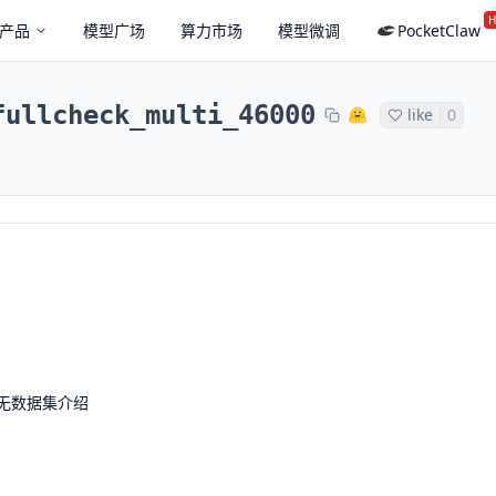
H
产品
模型广场
算力市场
模型微调
PocketClaw
fullcheck_multi_46000
like
0
无数据集介绍