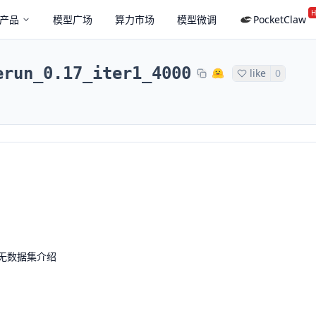
H
产品
模型广场
算力市场
模型微调
PocketClaw
erun_0.17_iter1_4000
like
0
无数据集介绍