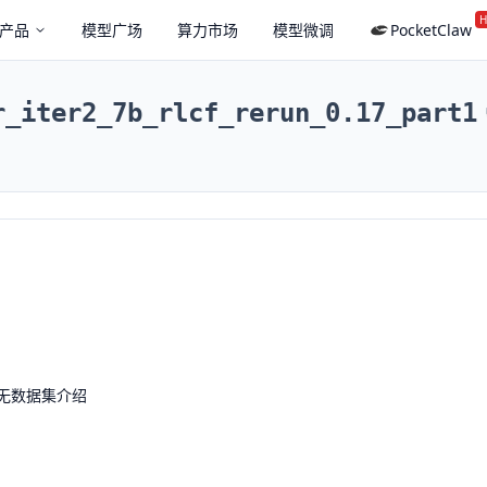
H
产品
模型广场
算力市场
模型微调
PocketClaw
r_iter2_7b_rlcf_rerun_0.17_part1
无数据集介绍