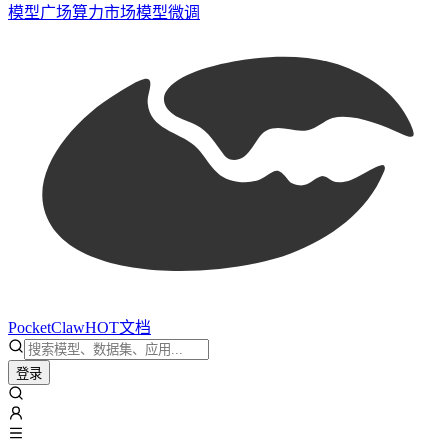
模型广场
算力市场
模型微调
PocketClaw
HOT
文档
登录