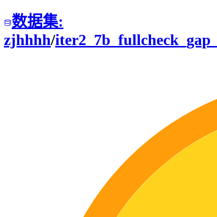
数据集
:
zjhhhh
/
iter2_7b_fullcheck_gap