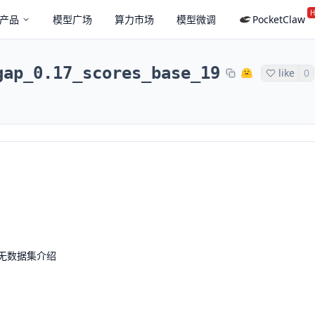
H
产品
模型广场
算力市场
模型微调
PocketClaw
gap_0.17_scores_base_19
like
0
无数据集介绍