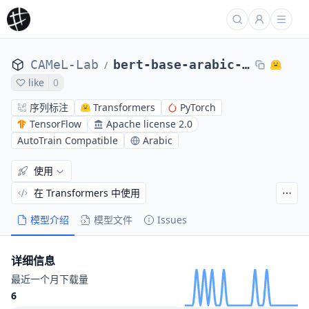
CAMeL-Lab
bert-base-arabic-camelbert-msa-ner
/
like
0
序列标注
Transformers
PyTorch
TensorFlow
Apache license 2.0
AutoTrain Compatible
Arabic
使用
在 Transformers 中使用
模型介绍
模型文件
Issues
详细信息
最近一个月下载量
6