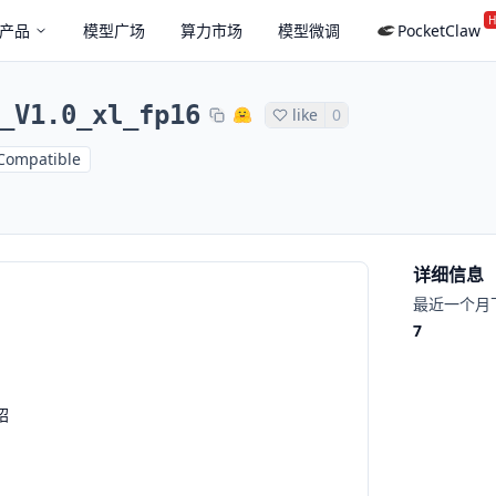
H
产品
模型广场
算力市场
模型微调
PocketClaw
_V1.0_xl_fp16
like
0
Compatible
详细信息
最近一个月
7
绍