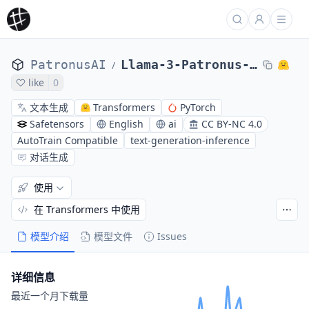
PatronusAI
Llama-3-Patronus-Lynx-8B-Instruct-v1.1
/
like
0
文本生成
Transformers
PyTorch
Safetensors
English
ai
CC BY-NC 4.0
AutoTrain Compatible
text-generation-inference
对话生成
使用
在 Transformers 中使用
模型介绍
模型文件
Issues
详细信息
最近一个月下载量