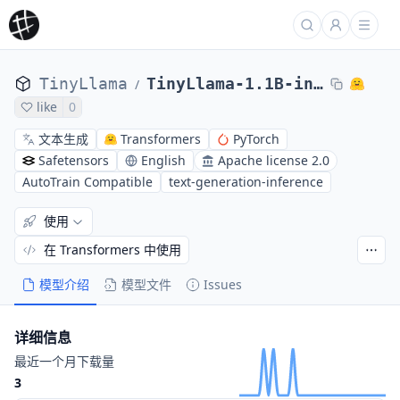
TinyLlama
TinyLlama-1.1B-intermediate-step-955k-token-2T
/
like
0
文本生成
Transformers
PyTorch
Safetensors
English
Apache license 2.0
AutoTrain Compatible
text-generation-inference
使用
在 Transformers 中使用
模型介绍
模型文件
Issues
详细信息
最近一个月下载量
3