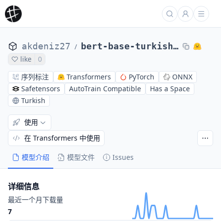
akdeniz27
bert-base-turkish-cased-ner
/
like
0
序列标注
Transformers
PyTorch
ONNX
Safetensors
AutoTrain Compatible
Has a Space
Turkish
使用
在 Transformers 中使用
模型介绍
模型文件
Issues
详细信息
最近一个月下载量
7