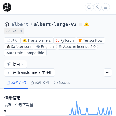
albert
albert-large-v2
/
like
0
填空
Transformers
PyTorch
TensorFlow
Safetensors
English
Apache license 2.0
AutoTrain Compatible
使用
在 Transformers 中使用
模型介绍
模型文件
Issues
详细信息
最近一个月下载量
9