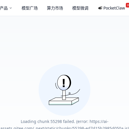
H
产品
模型广场
算力市场
模型微调
PocketClaw
Loading chunk 55298 failed. (error: https://ai-
assets.gitee.com/_next/static/chunks/55298-ed7d15b2985d050a.js)