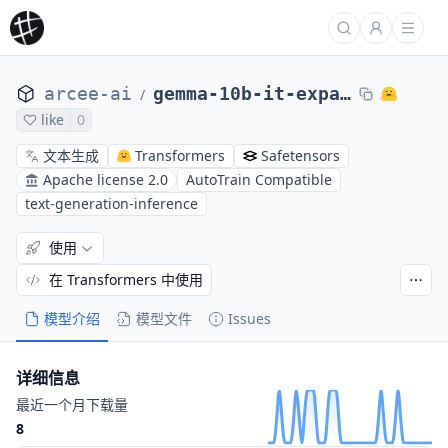
arcee-ai
gemma-10b-it-expanded
/
like
0
文本生成
Transformers
Safetensors
Apache license 2.0
AutoTrain Compatible
text-generation-inference
使用
在 Transformers 中使用
模型介绍
模型文件
Issues
详细信息
最近一个月下载量
8