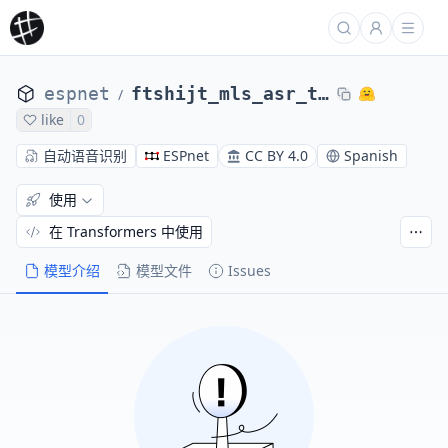
espnet
ftshijt_mls_asr_transformer_valid.acc.best
/
like
0
自动语音识别
ESPnet
CC BY 4.0
Spanish
使用
在 Transformers 中使用
模型介绍
模型文件
Issues