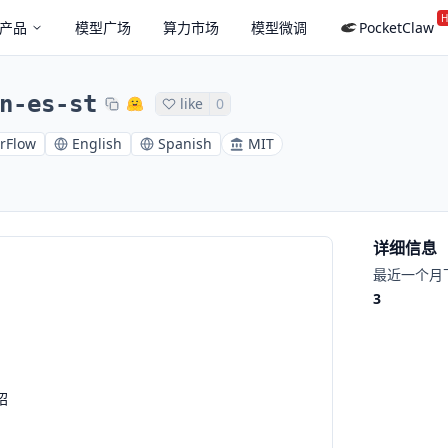
H
产品
模型广场
算力市场
模型微调
PocketClaw
n-es-st
like
0
rFlow
English
Spanish
MIT
详细信息
最近一个月
3
绍