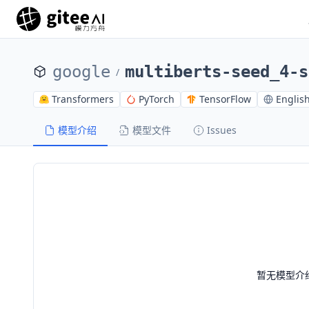
google
multiberts-seed_4-s
/
Transformers
PyTorch
TensorFlow
Englis
模型介绍
模型文件
Issues
暂无模型介