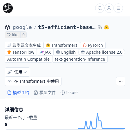
google
t5-efficient-base-kv128
/
like
0
端到端文本生成
Transformers
PyTorch
TensorFlow
JAX
English
Apache license 2.0
AutoTrain Compatible
text-generation-inference
使用
在 Transformers 中使用
模型介绍
模型文件
Issues
详细信息
最近一个月下载量
6