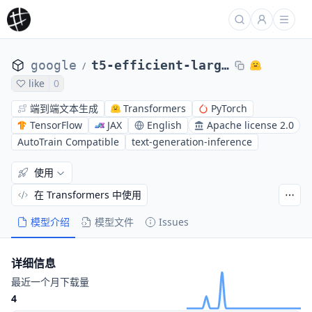
google
t5-efficient-large-nh8-nl32
/
like
0
端到端文本生成
Transformers
PyTorch
TensorFlow
JAX
English
Apache license 2.0
AutoTrain Compatible
text-generation-inference
使用
在 Transformers 中使用
模型介绍
模型文件
Issues
详细信息
最近一个月下载量
4