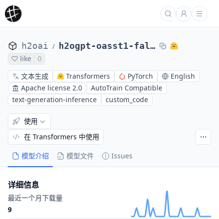
h2oai
h2ogpt-oasst1-falcon-40b
/
like
0
文本生成
Transformers
PyTorch
English
Apache license 2.0
AutoTrain Compatible
text-generation-inference
custom_code
使用
在 Transformers 中使用
模型介绍
模型文件
Issues
详细信息
最近一个月下载量
9