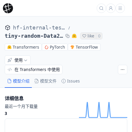
hf-internal-testing
/
tiny-random-Data2VecVisionForSemanticSegmentation
like
0
Transformers
PyTorch
TensorFlow
使用
在 Transformers 中使用
模型介绍
模型文件
Issues
详细信息
最近一个月下载量
3