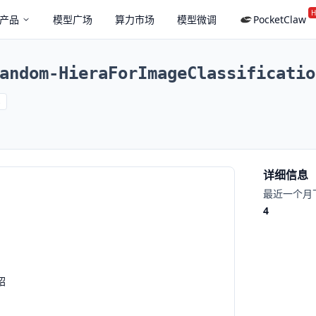
H
产品
模型广场
算力市场
模型微调
PocketClaw
andom-HieraForImageClassificatio
s
详细信息
最近一个月
4
绍