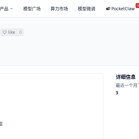
H
产品
模型广场
算力市场
模型微调
PocketClaw
like
0
详细信息
最近一个月
3
绍