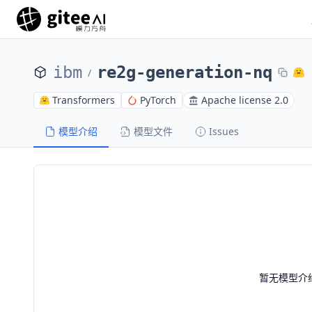
ibm
re2g-generation-nq
/
Transformers
PyTorch
Apache license 2.0
模型介绍
模型文件
Issues
暂无模型介