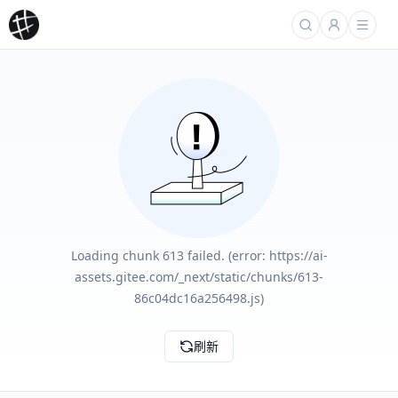
Loading chunk 613 failed. (error: https://ai-
assets.gitee.com/_next/static/chunks/613-
86c04dc16a256498.js)
刷新