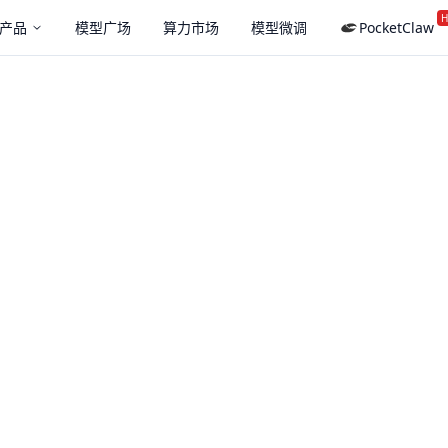
H
产品
模型广场
算力市场
模型微调
PocketClaw