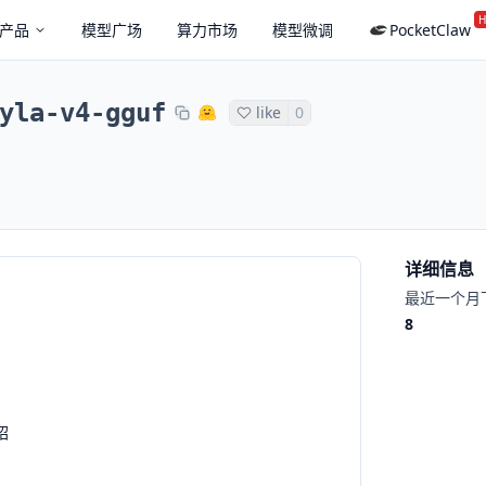
H
产品
模型广场
算力市场
模型微调
PocketClaw
yla-v4-gguf
like
0
详细信息
最近一个月
8
绍