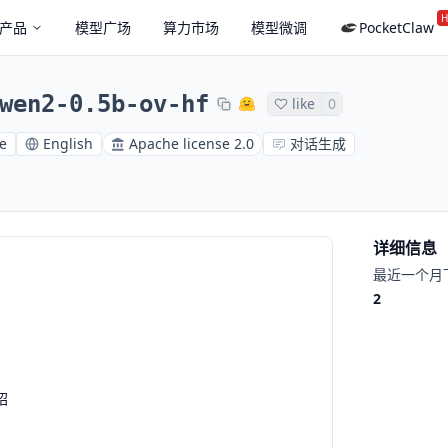
H
产品
模型广场
算力市场
模型微调
PocketClaw
wen2-0.5b-ov-hf
like
0
e
English
Apache license 2.0
对话生成
详细信息
最近一个月
2
绍