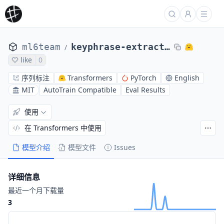
ml6team
keyphrase-extraction-distilbert-inspec
/
like
0
序列标注
Transformers
PyTorch
English
MIT
AutoTrain Compatible
Eval Results
使用
在 Transformers 中使用
模型介绍
模型文件
Issues
详细信息
最近一个月下载量
3