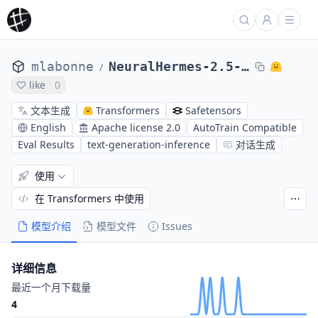
mlabonne
NeuralHermes-2.5-Mistral-7B
/
like
0
文本生成
Transformers
Safetensors
English
Apache license 2.0
AutoTrain Compatible
Eval Results
text-generation-inference
对话生成
使用
在 Transformers 中使用
模型介绍
模型文件
Issues
详细信息
最近一个月下载量
4